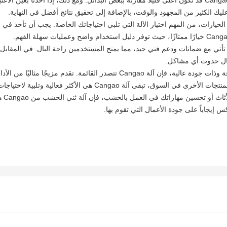
عندما ننظر إلى السعر، نجد أن آلة ثني الخشب من Cangao قد تكون أعلى قليلاً مقارنة ببعض البدائل. ومع ذلك،
 عليك الكثير من المجهود والوقت، بالإضافة إلى تحقيق نتائج أفضل في النهاية.
ارات، من المهم اختيار الآلة التي تلبي احتياجاتك الخاصة. يجب أن تأخذ في ال
الإضافة إلى ذلك، فإن آلة ثني الخشب من Cangao تأتي مع ضمانات ودعم فني جيد، مما يمنح المستخدمين راحة ال
حال حدوث أي مشاكل.
بشكل عام، إذا كنت تبحث عن آلة ثني الخشب موثوقة وذات جودة عالية، فإن آلة Cangao
 آلة Cangao هي الأكثر فعالية وتلبية لاحتياجات المستخدم.
بالخ
جاباً على جودة الأعمال التي تقوم بها.