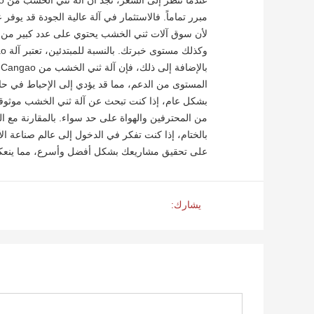
مبرر تماماً. فالاستثمار في آلة عالية الجودة قد يوفر
لأن سوق آلات ثني الخشب يحتوي على عدد كبير من الخي
وكذلك مستوى خبرتك. بالنسبة للمبتدئين، تعتبر آلة Cangao خيارًا ممتازًا، حيث توفر دليل استخدام واضح وعمليات سهلة الفهم.
ب
المستوى من الدعم، مما قد يؤدي إلى الإحباط في 
من المحترفين والهواة على حد سواء. بالمقارنة مع المنتجات الأخرى في السوق، تبقى
على تحقيق مشاريعك بشكل أفضل وأسرع، مما ينعكس إي
يشارك: