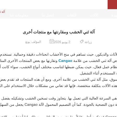
آلة 
هزة
الآلات
اللغات
اتصل بنا
معلومات عنا
آلة ثني الخشب ومقارنتها مع منتجات أخرى
المؤلف: يونغ
زراعة
2 يونيو 2026
ثاث والديكور، حيث تساهم في منح الأخشاب انحناءات دقيقة وجمالية. تستخدم هذه
عرض آلة ثني الخشب من علامة
Cangao
ونقارنها مع بعض المنتجات الأخرى المت
 من Cangao بتصميم متطور ونظام عمل فعال، حيث يمكن ضبطها لتناسب مختلف أنواع الخشب، سواء 
المستخدم أثناء التشغيل.
سوق، مثل آلة ثني الخشب من علامة أخرى. ومع أن هذه المنتجات قد تقدم بعض ال
تي توفرها آلة Cangao. فبينما تتميز هذه الآلات بتكلفة منخفضة، فإنها قد تعاني من مشكلات خلال ال
احدة من أبرز ميزات آلة ثني الخشب من Cangao هي السرعة العالية التي تعمل بها. يتجاوز وقت تسخين الخشب
يعني أنك تستطيع إنهاء مشاريعك بسرعة وكفاء