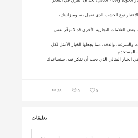
 إذا أخذنا بعين الاعتبار الجودة والأداء العالي، نجد أن الفرق في السعر
اعتبار نوع الخشب الذي تعمل به، وميزانيتك،
بال. في المقابل، بعض العلامات التجارية الأخرى قد لا توفّر نفس
 تتصدر القائمة. تقدم مزيجًا مثاليًا من الأداء، والسرعة، والدقة، مما يجعلها الخيار الأمثل لكل
تام، إذا كنت تفكر في الدخول إلى عالم صناعة الأثاث أو تحسين مهاراتك في العمل بالخشب، فإن آلة ثني الخشب من Cangao هي الخيار المثالي الذي يجب أن تفكر فيه. ستساعدك
0
35
0
تعليقات