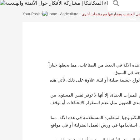
ثني الخشب ومقارنتها مع منتجات أخرى
-
Agriculture
-
Home
Your Position:
بيت
 الآلة في العديد من الصناعات، مما يجعلها خياراً
احة في السوق.
كانت ألواح خشبية صلبة أو لينة. علاوة على ذلك، تأتي هذه
ميزات الجيدة، إلا أنها لا توفر نفس المستوى من
استخدام على المدى الطويل مثل عدم استقرار الانحناءات أو توقف
 وتشكيله بفضل التكنولوجيا المتطورة المستخدمة في هذه الآلة. مما
ة عالية دون التضحية بالجودة. كما أن التصميم المحمول لآلة Cangao يجعل من السهل استخدامها في ورش العمل المنزلية أو في مواقع