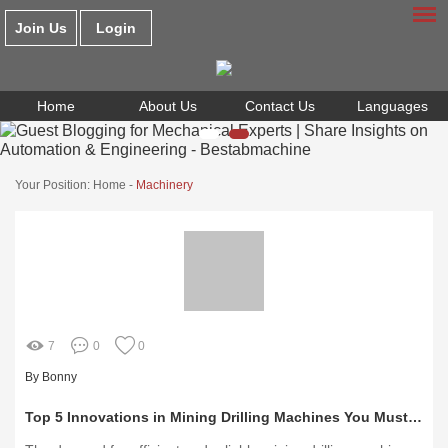
Join Us
Login
Home
About Us
Contact Us
Languages
Your Position:
Home
-
Machinery
7
0
0
By Bonny
Top 5 Innovations in Mining Drilling Machines You Must Know!