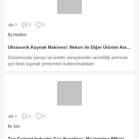
9
0
0
By Heather
Ultrasonik Kaynak Makinesi: Nekon ile Diğer Ürünler Arasındaki Farklar
Günümüzde sanayi ve üretim süreçlerinde verimliliği artırmak
için farklı kaynak yöntemleri kullanılmaktadır
8
0
0
By July
Top Cement Industry Gas Suppliers: Maximizing Efficiency and Sustainability