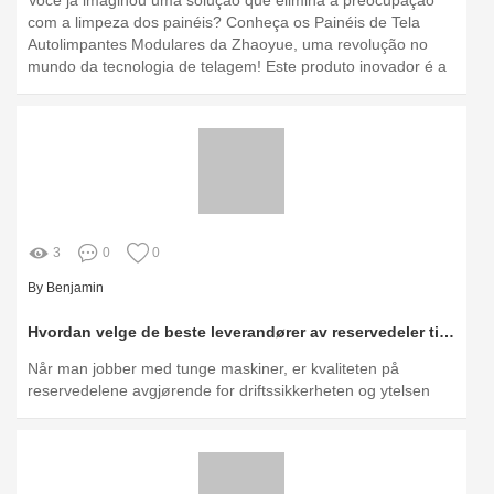
Você já imaginou uma solução que elimina a preocupação
com a limpeza dos painéis? Conheça os Painéis de Tela
Autolimpantes Modulares da Zhaoyue, uma revolução no
mundo da tecnologia de telagem! Este produto inovador é a
resposta para quem busca eficiência e praticidade,
transformando a experiência de uso em algo
verdadeiramente extraordinário
3
0
0
By Benjamin
Hvordan velge de beste leverandører av reservedeler til tunge maskiner?
Når man jobber med tunge maskiner, er kvaliteten på
reservedelene avgjørende for driftssikkerheten og ytelsen