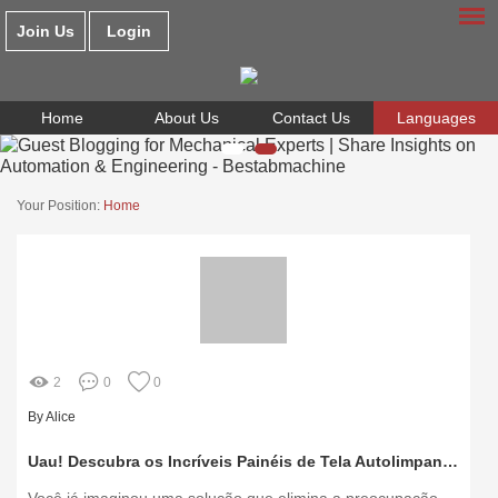
Join Us
Login
Home
About Us
Contact Us
Languages
Your Position:
Home
2
0
0
By Alice
Uau! Descubra os Incríveis Painéis de Tela Autolimpantes Modulares!