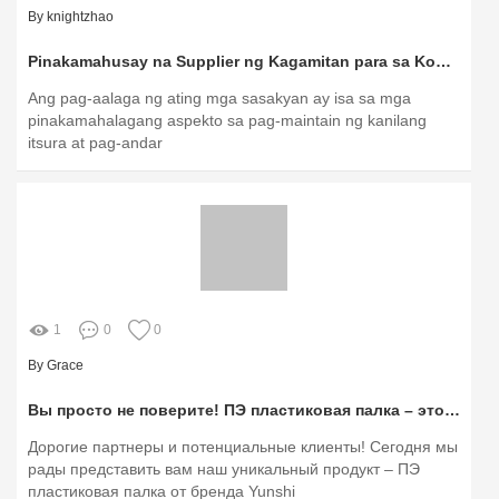
By knightzhao
Pinakamahusay na Supplier ng Kagamitan para sa Komersyal na Paglilinis ng Sasakyan: Alamin ang mga Dapat Isaalang-alang
Ang pag-aalaga ng ating mga sasakyan ay isa sa mga
pinakamahalagang aspekto sa pag-maintain ng kanilang
itsura at pag-andar
1
0
0
By Grace
Вы просто не поверите! ПЭ пластиковая палка – это настоящая находка!
Дорогие партнеры и потенциальные клиенты! Сегодня мы
рады представить вам наш уникальный продукт – ПЭ
пластиковая палка от бренда Yunshi