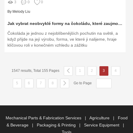
3
0
0
By Melody Liu
Jak vybrat neobvyklé formy na čokoládu, které zaujmou?
Čokoláda je jednou z nejoblíbenějších pochutin na světě, a
když přijde na její výrobu, forma, ve které ji nalijeme, hraje
klíčovou roli v konečném vzhledu a zážitku
1547 results, Total 155 Pages
1
2
3
4
5
6
7
8
Go to Page
Mechanical Parts & Fabrication Services
|
Agriculture
|
Food
& Beverage
|
Packaging & Printing
|
Service Equipment
|
Tools