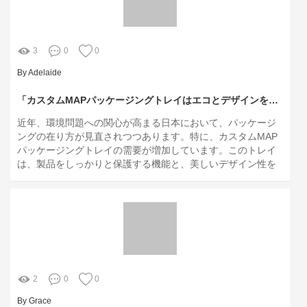
3
0
0
By Adelaide
「カスタムMAPパッケージングトレイはエコとデザインを両立できるのか？日本の消費者が抱える新たな課題とは」
近年、環境問題への関心が高まる日本において、パッケージ
ングの在り方が見直されつつあります。特に、カスタムMAP
パッケージングトレイの需要が増加しています。このトレイ
は、製品をしっかりと保護する機能と、美しいデザイン性を
兼ね備えており、消費者にとって非常に魅力的です。しか
し、エコロジーとデザインの両立は容易ではありません。本
記事では、カスタムMAPパッケージングトレイが日本の消費
者のニーズにどのように応えられるのかを深掘りし、関心を
持たれる理由や成功事例を紹介します。
2
0
0
By Grace