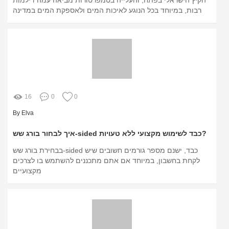
הקיץ הישראלי בפתח, והעלייה בטמפרטורות מביאה עמה דילמות
רבות, במיוחד בכל הנוגע לאיכות המים ולאספקת המים במדינה
16
0
0
By Elva
איך לבחור בורג שש-sided כבד לשימוש מקצועי ללא טעויות?
בבחירת בורג שש-sided כבד, ישנם מספר גורמים חשובים שיש
לקחת בחשבון, במיוחד אם אתם מתכננים להשתמש בו לצרכים
מקצועיים